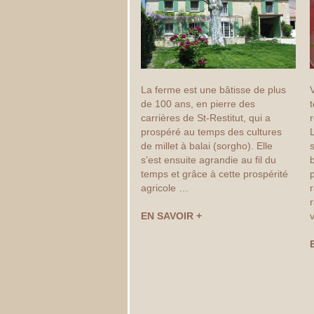
La ferme est une bâtisse de plus
de 100 ans, en pierre des
t
carrières de St-Restitut, qui a
r
prospéré au temps des cultures
de millet à balai (sorgho). Elle
s
s’est ensuite agrandie au fil du
b
temps et grâce à cette prospérité
p
agricole …
r
EN SAVOIR +
v